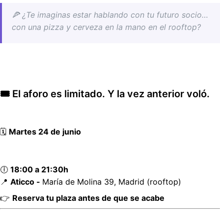
🍕 ¿Te imaginas estar hablando con tu futuro socio…
con una pizza y cerveza en la mano en el rooftop?
🎟️ El aforo es limitado. Y la vez anterior voló.
🗓️
Martes 24 de junio
🕕
18:00 a 21:30h
📍
Aticco -
María de Molina 39, Madrid (rooftop)
👉
Reserva tu plaza antes de que se acabe