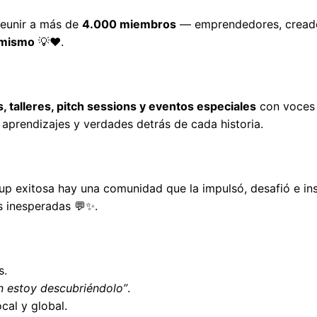
reunir a más de 
4.000 miembros
 — emprendedores, creado
 mismo
 💡❤️.
 talleres, pitch sessions y eventos especiales
 con voces 
 aprendizajes y verdades detrás de cada historia.
tup exitosa hay una comunidad que la impulsó, desafió e in
s inesperadas 💬✨.
s.
n estoy descubriéndolo”
.
cal y global.