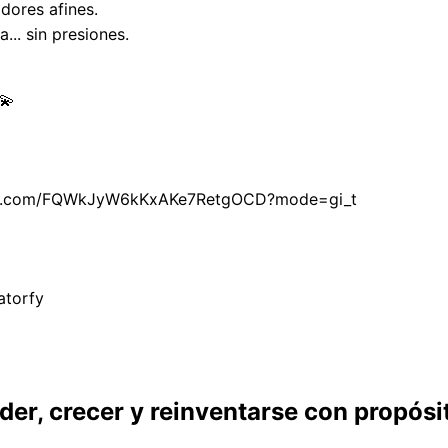
dores afines.
... sin presiones.
 💫
sapp.com/FQWkJyW6kKxAKe7RetgOCD?mode=gi_t 
atorfy
der, crecer y reinventarse con propósi