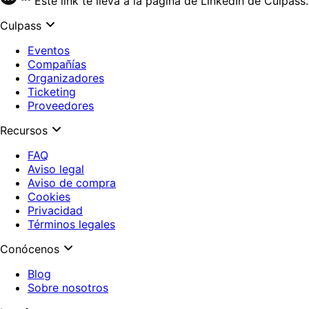
Este link te lleva a la página de LinkedIn de Culpass.
Culpass
Eventos
Compañías
Organizadores
Ticketing
Proveedores
Recursos
FAQ
Aviso legal
Aviso de compra
Cookies
Privacidad
Términos legales
Conócenos
Blog
Sobre nosotros