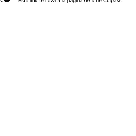
s.
Este link te lleva a la página de X de Culpass.